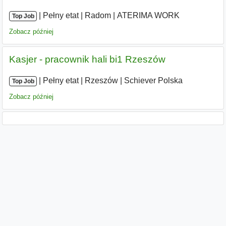
|
|
Pełny etat
|
Radom
|
ATERIMA WORK
Top Job
Zobacz później
Kasjer - pracownik hali bi1 Rzeszów
|
|
Pełny etat
|
Rzeszów
|
Schiever Polska
Top Job
Zobacz później