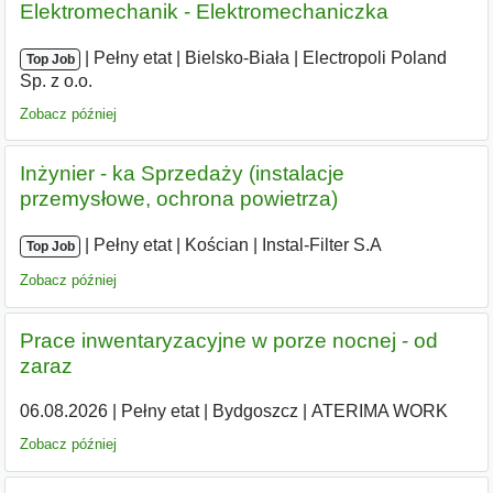
Elektromechanik - Elektromechaniczka
|
|
Pełny etat
|
Bielsko-Biała
|
Electropoli Poland
Top Job
Sp. z o.o.
Zobacz później
Inżynier - ka Sprzedaży (instalacje
przemysłowe, ochrona powietrza)
|
|
Pełny etat
|
Kościan
|
Instal-Filter S.A
Top Job
Zobacz później
Prace inwentaryzacyjne w porze nocnej - od
zaraz
06.08.2026
|
Pełny etat
|
Bydgoszcz
|
ATERIMA WORK
Zobacz później