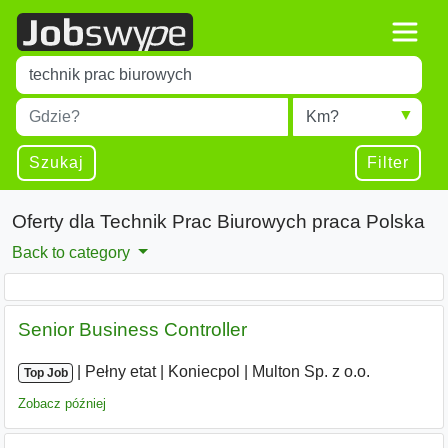
Title
Type 1 or more characters for results.
Miejscowość
Radius
Type 1 or more characters for results.
Szukaj
Filter
Oferty dla Technik Prac Biurowych praca Polska
Back to category
Senior Business Controller
|
|
Pełny etat
|
Koniecpol
|
Multon Sp. z o.o.
Top Job
Zobacz później