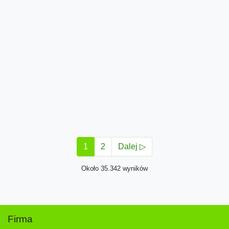
1
2
Dalej ▷
Około 35.342 wyników
Firma