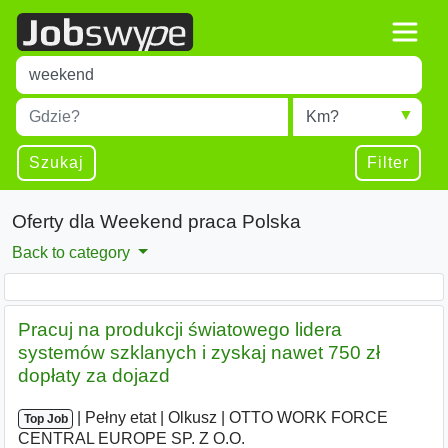
Title
Type 1 or more characters for results.
Miejscowość
Radius
Type 1 or more characters for results.
Szukaj
Filter
Oferty dla Weekend praca Polska
Back to category
Pracuj na produkcji światowego lidera
systemów szklanych i zyskaj nawet 750 zł
dopłaty za dojazd
|
|
Pełny etat
|
Olkusz
|
OTTO WORK FORCE
Top Job
CENTRAL EUROPE SP. Z O.O.