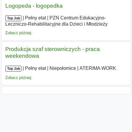
Logopeda - logopedka
|
|
Pełny etat
|
PZN Centrum Edukacyjno-
Top Job
Leczniczo-Rehabilitacyjne dla Dzieci i Młodzieży
Zobacz później
Produkcja szaf sterowniczych - praca
weekendowa
|
|
Pełny etat
|
Niepołomice
|
ATERIMA WORK
Top Job
Zobacz później