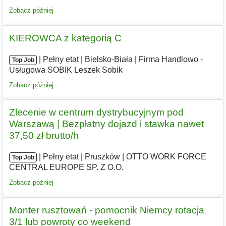
Zobacz później
KIEROWCA z kategorią C
|
|
Pełny etat
|
Bielsko-Biała
|
Firma Handlowo -
Top Job
Usługowa SOBIK Leszek Sobik
Zobacz później
Zlecenie w centrum dystrybucyjnym pod
Warszawą | Bezpłatny dojazd i stawka nawet
37,50 zł brutto/h
|
|
Pełny etat
|
Pruszków
|
OTTO WORK FORCE
Top Job
CENTRAL EUROPE SP. Z O.O.
Zobacz później
Monter rusztowań - pomocnik Niemcy rotacja
3/1 lub powroty co weekend