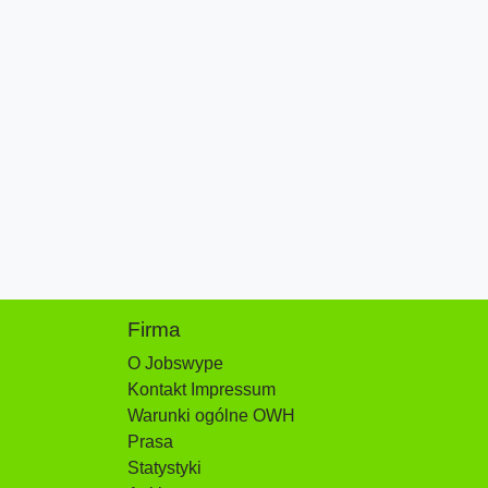
Firma
O Jobswype
Kontakt Impressum
Warunki ogólne OWH
Prasa
Statystyki