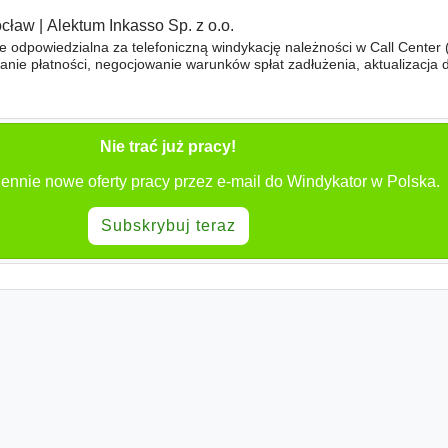
cław
|
Alektum Inkasso Sp. z o.o.
 odpowiedzialna za telefoniczną windykację należności w Call Center (
anie płatności, negocjowanie warunków spłat zadłużenia, aktualizacja
Nie trać już pracy!
ennie nowe oferty pracy przez e-mail do Windykator w Polska.
Subskrybuj teraz