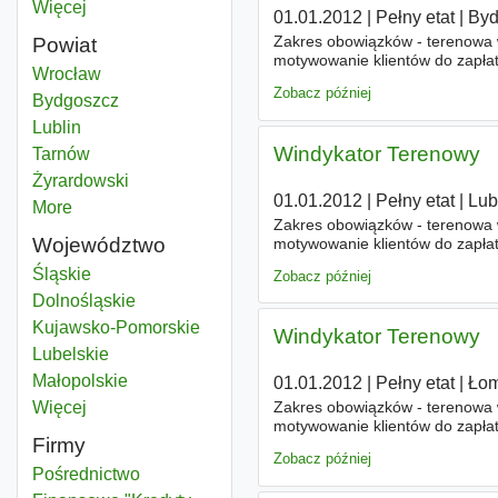
Więcej
miast
01.01.2012
|
Pełny etat
|
Byd
Zakres obowiązków - terenowa w
Powiat
motywowanie klientów do zapłaty
Windykator
Wrocław
Powiat
Zobacz później
Windykator
Bydgoszcz
Powiat
Windykator
Lublin
Powiat
Windykator Terenowy
Windykator
Tarnów
Powiat
Windykator
Żyrardowski
Powiat
01.01.2012
|
Pełny etat
|
Lub
More
districts
Zakres obowiązków - terenowa w
Województwo
motywowanie klientów do zapłaty
Windykator
Śląskie
Województwo
Zobacz później
Windykator
Dolnośląskie
Województwo
Windykator
Kujawsko-Pomorskie
Województwo
Windykator Terenowy
Windykator
Lubelskie
Województwo
Windykator
Małopolskie
Województwo
01.01.2012
|
Pełny etat
|
Łom
Zakres obowiązków - terenowa w
Więcej
województwo
motywowanie klientów do zapłaty
Firmy
Zobacz później
Pośrednictwo