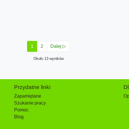
1
2
Dalej ▷
Około 13 wyników
Przydatne linki
D
Zapamiętane
Op
Szukanie pracy
Pomoc
Blog