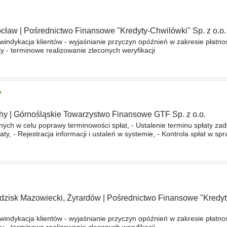
cław
|
Pośrednictwo Finansowe "Kredyty-Chwilówki" Sp. z o.o.
indykacja klientów - wyjaśnianie przyczyn opóźnień w zakresie płatnoś
 - terminowe realizowanie zleconych weryfikacji
y
hy
|
Górnośląskie Towarzystwo Finansowe GTF Sp. z o.o.
ch w celu poprawy terminowości spłat, - Ustalenie terminu spłaty zadł
y, - Rejestracja informacji i ustaleń w systemie, - Kontrola spłat w sp
 Ustalanie danych teleadresowych dłużników
dzisk Mazowiecki, Żyrardów
|
Pośrednictwo Finansowe "Kredyt
indykacja klientów - wyjaśnianie przyczyn opóźnień w zakresie płatnoś
 - terminowe realizowanie zleconych weryfikacji