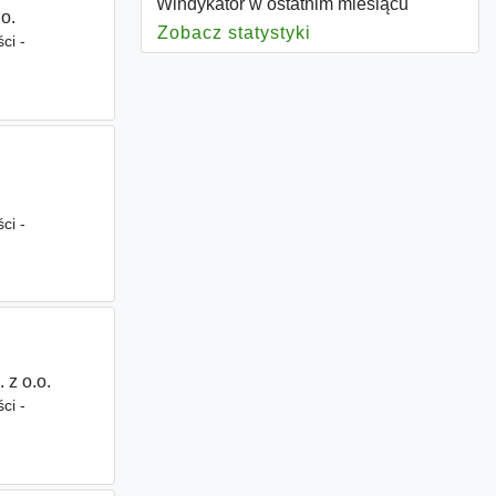
Windykator w ostatnim miesiącu
o.
Zobacz statystyki
dla Windykator
ci -
ci -
 z o.o.
ci -