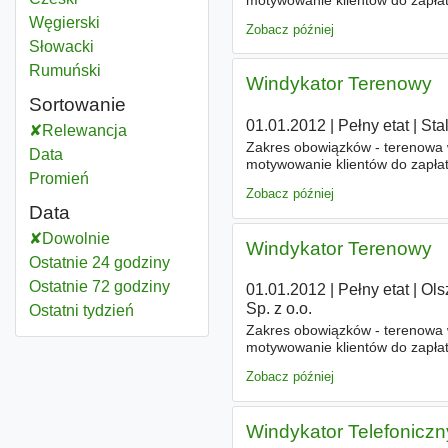
Węgierski
Zobacz później
Słowacki
Rumuński
Windykator Terenowy
Sortowanie
01.01.2012
|
Pełny etat
|
Sta
Relewancja
Zakres obowiązków - terenowa w
Data
motywowanie klientów do zapłaty
Promień
Zobacz później
Data
Dowolnie
Windykator Terenowy
Ostatnie 24 godziny
Ostatnie 72 godziny
01.01.2012
|
Pełny etat
|
Ols
Sp. z o.o.
Ostatni tydzień
Zakres obowiązków - terenowa w
motywowanie klientów do zapłaty
Zobacz później
Windykator Telefoniczn