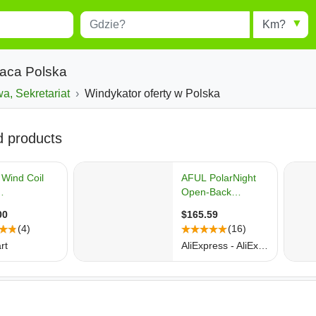
Miejscowość
Radius
esults.
Type 1 or more characters for
results.
raca Polska
a, Sekretariat
Windykator oferty w Polska