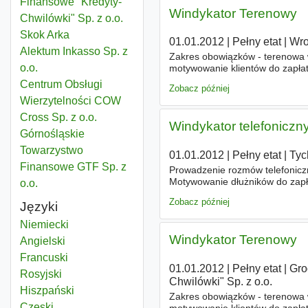
Finansowe "Kredyty-
Windykator Terenowy
Chwilówki" Sp. z o.o.
Skok Arka
01.01.2012
|
Pełny etat
|
Wro
Alektum Inkasso Sp. z
Zakres obowiązków - terenowa w
o.o.
motywowanie klientów do zapłaty
Centrum Obsługi
Zobacz później
Wierzytelności COW
Cross Sp. z o.o.
Windykator telefoniczn
Górnośląskie
Towarzystwo
01.01.2012
|
Pełny etat
|
Tyc
Finansowe GTF Sp. z
Prowadzenie rozmów telefoniczny
Motywowanie dłużników do zapłat
o.o.
znajdujących się w obsłudze, -
Zobacz później
Języki
Niemiecki
Windykator Terenowy
Angielski
Francuski
01.01.2012
|
Pełny etat
|
Gro
Rosyjski
Chwilówki" Sp. z o.o.
Hiszpański
Zakres obowiązków - terenowa w
Czeski
motywowanie klientów do zapłaty