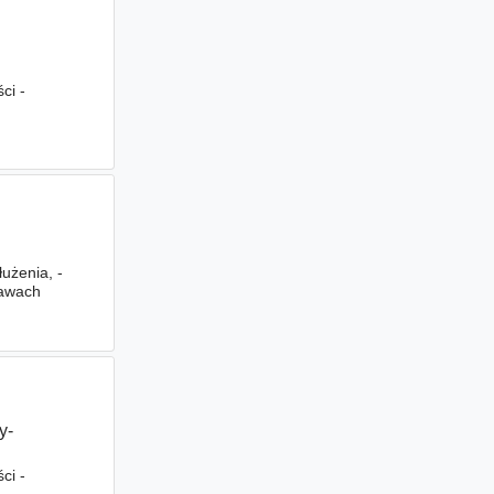
ci -
użenia, -
rawach
y-
ci -