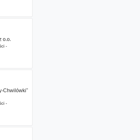
 o.o.
ci -
y-Chwilówki"
ci -