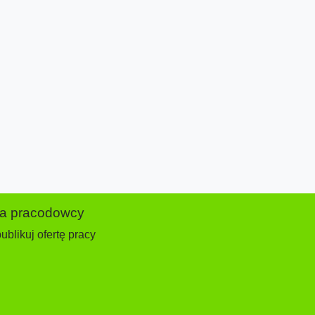
la pracodowcy
ublikuj ofertę pracy