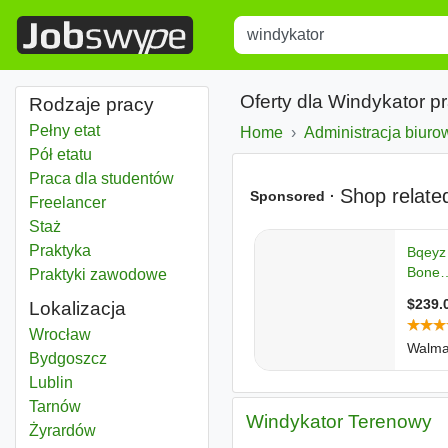
Title
Type 1 or more characters for r
Oferty dla Windykator p
Rodzaje pracy
Pełny etat
Home
Administracja biurow
Pół etatu
Praca dla studentów
Freelancer
Staż
Praktyka
Praktyki zawodowe
Lokalizacja
Windykator
Wrocław
Windykator
Bydgoszcz
Windykator
Lublin
Windykator
Tarnów
Windykator Terenowy
Windykator
Żyrardów