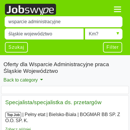
Title
Type 1 or more characters for results.
Miejscowość
Radius
Type 1 or more characters for results.
Szukaj
Filter
Oferty dla Wsparcie Administracyjne praca
Śląskie Województwo
Back to category
Specjalista/specjalistka ds. przetargów
|
|
Pełny etat
|
Bielsko-Biała
|
BOGMAR BB SP. Z
Top Job
O.O. SP. K.
Zobacz później