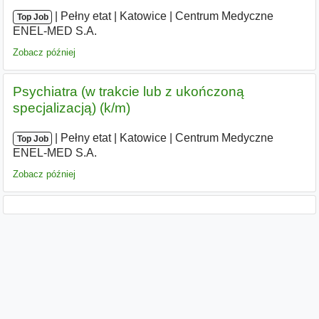
|
|
Pełny etat
|
Katowice
|
Centrum Medyczne
Top Job
ENEL-MED S.A.
Zobacz później
Psychiatra (w trakcie lub z ukończoną
specjalizacją) (k/m)
|
|
Pełny etat
|
Katowice
|
Centrum Medyczne
Top Job
ENEL-MED S.A.
Zobacz później