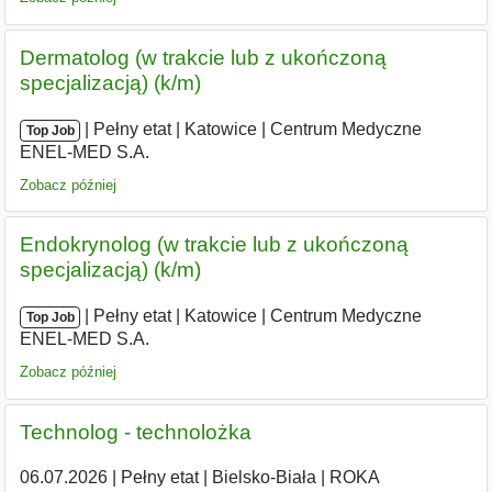
Dermatolog (w trakcie lub z ukończoną
specjalizacją) (k/m)
|
|
Pełny etat
|
Katowice
|
Centrum Medyczne
Top Job
ENEL-MED S.A.
Zobacz później
Endokrynolog (w trakcie lub z ukończoną
specjalizacją) (k/m)
|
|
Pełny etat
|
Katowice
|
Centrum Medyczne
Top Job
ENEL-MED S.A.
Zobacz później
Technolog - technolożka
06.07.2026
|
Pełny etat
|
Bielsko-Biała
|
ROKA