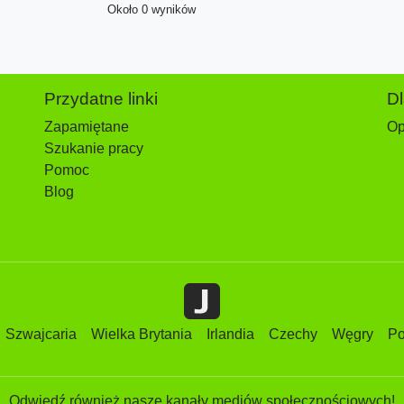
Około 0 wyników
Przydatne linki
D
Zapamiętane
Op
Szukanie pracy
Pomoc
Blog
Szwajcaria
Wielka Brytania
Irlandia
Czechy
Węgry
Po
Odwiedź również nasze kanały mediów społecznościowych!