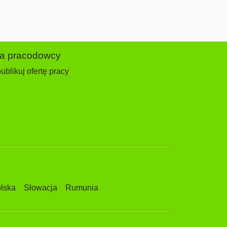
la pracodowcy
ublikuj ofertę pracy
lska
Słowacja
Rumunia