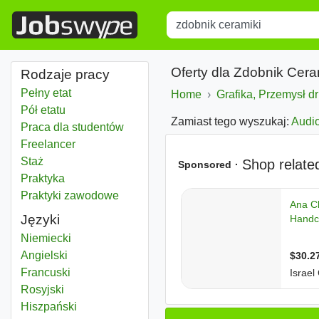
Title
Type 1 or more characters for r
Oferty dla Zdobnik Cera
Rodzaje pracy
Pełny etat
Home
Grafika, Przemysł dr
Pół etatu
Zamiast tego wyszukaj:
Audi
Praca dla studentów
Freelancer
Staż
Praktyka
Praktyki zawodowe
Języki
Niemiecki
Angielski
Francuski
Rosyjski
Hiszpański