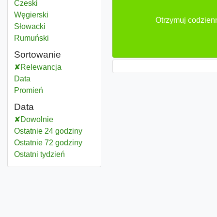
Czeski
Węgierski
Otrzymuj codzienn
Słowacki
Rumuński
Sortowanie
Relewancja
Data
Promień
Data
Dowolnie
Ostatnie 24 godziny
Ostatnie 72 godziny
Ostatni tydzień