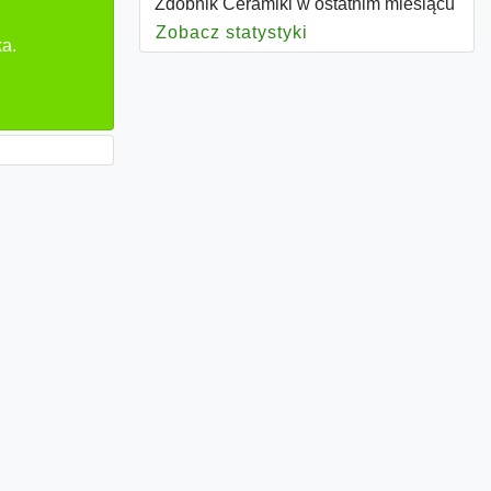
Zdobnik Ceramiki w ostatnim miesiącu
Zobacz statystyki
dla Zdobnik Ceramik
ka.