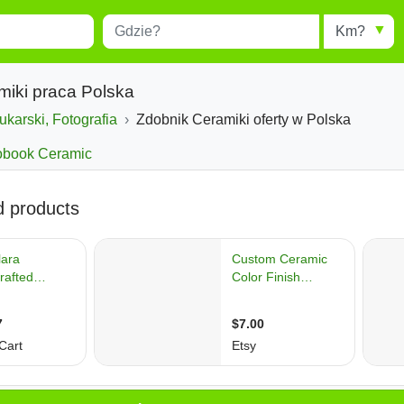
Miejscowość
Radius
esults.
Type 1 or more characters for
results.
miki praca Polska
ukarski, Fotografia
Zdobnik Ceramiki oferty w Polska
obook Ceramic