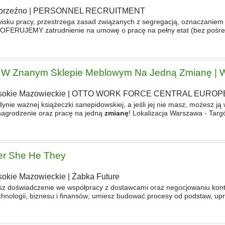
rzeźno
|
PERSONNEL RECRUITMENT
isku pracy, przestrzega zasad związanych z segregacją, oznaczaniem
OFERUJEMY zatrudnienie na umowę o pracę na pełny etat (bez pośre
1500 (tylko 1
zmiana
), jednozmianowy system pracy, pracę
i W Znanym Sklepie Meblowym Na Jedną Zmianę | 
okie Mazowieckie
|
OTTO WORK FORCE CENTRAL EUROPE S
ynie ważnej książeczki sanepidowskiej, a jeśli jej nie masz, możesz ją 
nagrodzenie oraz pracę na jedną
zmianę
! Lokalizacja Warszawa - Tar
166 zł brutto miesięcznie Rodzaj zatrudnienia Umowa o pracę
der She He They
okie Mazowieckie
|
Żabka Future
sz doświadczenie we współpracy z dostawcami oraz negocjowaniu kont
echnologii, biznesu i finansów; umiesz budować procesy od podstaw, up
e prowadzić
zmianę
; działasz samodzielnie, podejmujesz decyzje