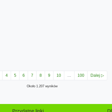
4
5
6
7
8
9
10
…
100
Dalej ▷
Około 1.207 wyników
Przydatne linki
D