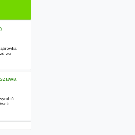
a
 Dąbrówka
azd we
rszawa
wyrobić.
gówek