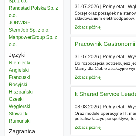
Sp. z o.o
31.07.2026
|
Pełny etat
|
Wąb
Randstad Polska Sp. z
Sprzęt oraz porządek na stanow
o.o.
składowaniem elektroodpadów. 
JOBWISE
pracę w stałych godzinach 700-
Zobacz później
SternJob Sp. z o.o.
ManpowerGroup Sp. z
Pracownik Gastronomi
o.o.
Języki
31.07.2026
|
Pełny etat
|
Wys
Niemiecki
Do rozpoczęcia potrzebujesz jed
Mamy dla Ciebie atrakcyjne wy
Angielski
Wynagrodzenie zasadnicze od 5
Francuski
Zobacz później
Rosyjski
Hiszpański
It Shared Service Lea
Czeski
Węgierski
08.08.2026
|
Pełny etat
|
Wys
Oraz modele operacyjne IT; ma
Słowacki
potrafisz łączyć perspektywę t
Rumuński
złożone środowiska i skuteczni
Zobacz później
Zagranica