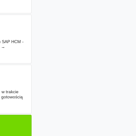
ku SAP HCM -
M →
ych
 w trakcie
z gotowością