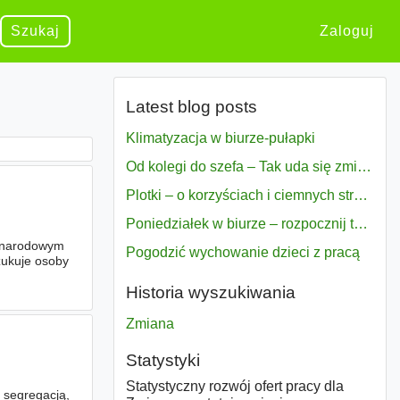
Szukaj
Zaloguj
Latest blog posts
Klimatyzacja w biurze-pułapki
Od kolegi do szefa – Tak uda się zmiana bezproblemowo
Plotki – o korzyściach i ciemnych stronach
Poniedziałek w biurze – rozpocznij tydzień w pełni zmotywowany
zynarodowym
Pogodzić wychowanie dzieci z pracą
szukuje osoby
Historia wyszukiwania
Zmiana
Statystyki
Statystyczny rozwój ofert pracy dla
 segregacją,