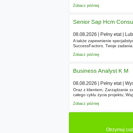
podnoszenie kwalifikacji zawod
Zobacz później
Senior Sap Hcm Consul
08.08.2026
|
Pełny etat
|
Lub
A także zapewnienie specjalis
SuccessFactors. Twoje zadania
SuccessFactors (PA/OM, PY/PT) 
Zobacz później
Business Analyst K M
08.08.2026
|
Pełny etat
|
Wys
Oraz z klientem; Zarządzanie z
całego cyklu życia projektu; W
do wdrożenia i uruchomienia r
Zobacz później
Otrzymuj cod