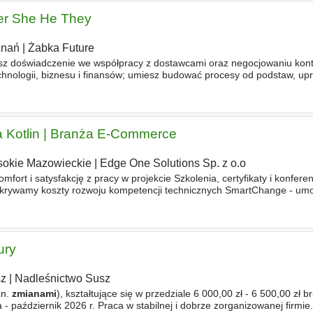
der She He They
znań
|
Żabka Future
sz doświadczenie we współpracy z dostawcami oraz negocjowaniu kont
echnologii, biznesu i finansów; umiesz budować procesy od podstaw, up
e prowadzić
zmianę
; działasz samodzielnie, podejmujesz decyzje
a Kotlin | Branża E-Commerce
okie Mazowieckie
|
Edge One Solutions Sp. z o.o
mfort i satysfakcję z pracy w projekcie Szkolenia, certyfikaty i konferen
okrywamy koszty rozwoju kompetencji technicznych SmartChange - um
lejny zgodnie z Twoimi preferencjami Dbamy o Twój work-life
ury
z
|
Nadleśnictwo Susz
źn.
zmianami
), kształtujące się w przedziale 6 000,00 zł - 6 500,00 zł br
- październik 2026 r. Praca w stabilnej i dobrze zorganizowanej firmie