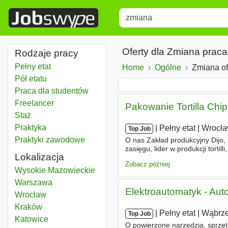
Title
Type 1 or more characters for r
Oferty dla Zmiana praca
Rodzaje pracy
Pełny etat
Home
Ogólne
Zmiana of
Pół etatu
Praca dla studentów
Freelancer
Pakowanie Tortilla Chip
Staż
Praktyka
|
|
Pełny etat
|
Wrocł
Top Job
Praktyki zawodowe
O nas Zakład produkcyjny Dijo,
zasięgu, lider w produkcji torti
Lokalizacja
na stanowisko Pakowanie Tortill
Zobacz później
Zmiana
Wysokie Mazowieckie
Zmiana
Warszawa
Elektroautomatyk - Auto
Zmiana
Wrocław
Zmiana
Kraków
|
|
Pełny etat
|
Wąbrz
Top Job
Zmiana
Katowice
O powierzone narzędzia, sprzęt