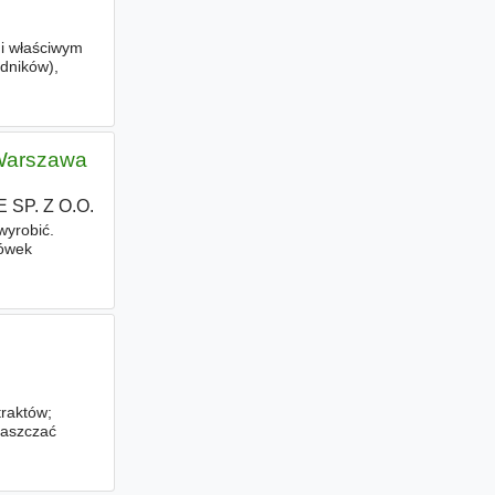
 i właściwym
dników),
Warszawa
P. Z O.O.
wyrobić.
gówek
raktów;
raszczać