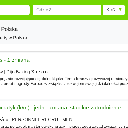
Miejscowość
Radius
esults.
Type 1 or more characters for
results.
 Polska
erty w Polska
s - 1 zmiana
aw
|
Dijo Baking Sp z o.o.
 prężnie rozwijająca się dolnośląska Firma branży spożywczej o międ
lli, laureat nagrody Forbes w związku z rozwojem swojej działalności po
a Chips (K/M)​ Miejsce pracy Wrocław, ul
matyk (k/m) - jedna zmiana, stabilne zatrudnienie
eźno
|
PERSONNEL RECRUITMENT
 oraz porządek na stanowisku pracy, - przestrzega zasad związanych z