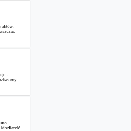
raktów;
raszczać
cje -
ożliwiamy
utto.
. Możliwość