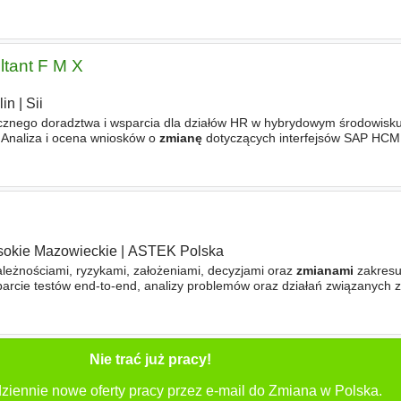
owych. Świadczenia socjalne i zdrowotne
tant F M X
lin
|
Sii
tycznego doradztwa i wsparcia dla działów HR w hybrydowym środowis
 Analiza i ocena wniosków o
zmianę
dotyczących interfejsów SAP HC
Zarządzanie i wdrażanie dostosowań interfejsów przy użyciu istniejąc
okie Mazowieckie
|
ASTEK Polska
ależnościami, ryzykami, założeniami, decyzjami oraz
zmianami
zakresu
sparcie testów end-to-end, analizy problemów oraz działań związanych 
ozwiązania. Nasz proces rekrutacji Rozmowa z naszym Rekruterem
Nie trać już pracy!
ziennie nowe oferty pracy przez e-mail do Zmiana w Polska.