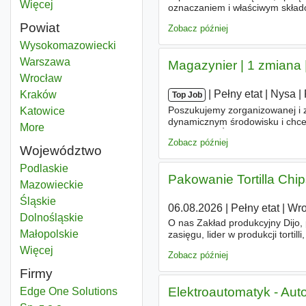
Więcej
miast
oznaczaniem i właściwym skła
etat (bez pośredników), - prac
Powiat
Zobacz później
Zmiana
Wysokomazowiecki
Powiat
Zmiana
Warszawa
Powiat
Magazynier | 1 zmiana 
Zmiana
Wrocław
Powiat
|
|
Pełny etat
|
Nysa
|
Zmiana
Kraków
Powiat
Top Job
Poszukujemy zorganizowanej i 
Zmiana
Katowice
Powiat
dynamicznym środowisku i chces
More
districts
OBOWIĄZKÓW - Pakowanie, skła
Zobacz później
Województwo
Zmiana
Podlaskie
Województwo
Pakowanie Tortilla Chi
Zmiana
Mazowieckie
Województwo
Zmiana
Śląskie
Województwo
06.08.2026
|
Pełny etat
|
Wro
Zmiana
Dolnośląskie
Województwo
O nas Zakład produkcyjny Dijo,
Zmiana
Małopolskie
Województwo
zasięgu, lider w produkcji torti
na stanowisko Pakowanie Tortill
Więcej
województwo
Zobacz później
Firmy
Elektroautomatyk - Aut
Edge One Solutions