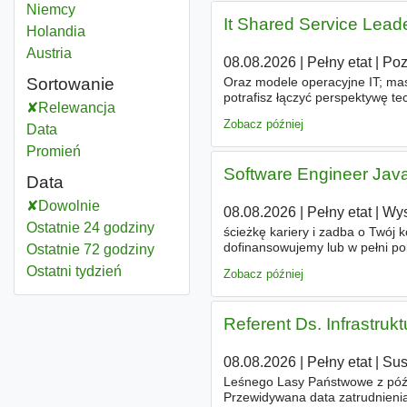
Zmiana
Niemcy
It Shared Service Lea
Zmiana
Holandia
Zmiana
Austria
08.08.2026
|
Pełny etat
|
Po
Oraz modele operacyjne IT; ma
Sortowanie
potrafisz łączyć perspektywę t
Relewancja
złożone środowiska i skuteczni
Zobacz później
Data
Promień
Software Engineer Jav
Data
Dowolnie
08.08.2026
|
Pełny etat
|
Wys
Ostatnie 24 godziny
ścieżkę kariery i zadba o Twój ko
dofinansowujemy lub w pełni p
Ostatnie 72 godziny
zmianę
projektu i dobieramy ko
Ostatni tydzień
Zobacz później
Referent Ds. Infrastrukt
08.08.2026
|
Pełny etat
|
Sus
Leśnego Lasy Państwowe z pó
Przewidywana data zatrudnienia 