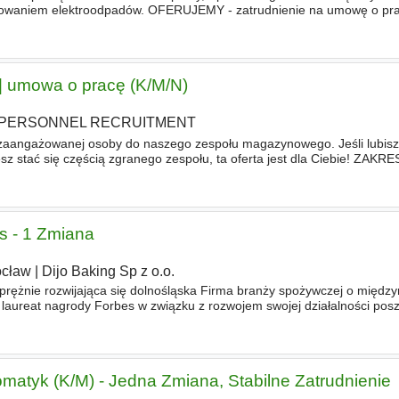
dowaniem elektroodpadów. OFERUJEMY - zatrudnienie na umowę o pra
ę w stałych godzinach 700–1500 (tylko 1
zmiana
| umowa o pracę (K/M/N)
PERSONNEL RECRUITMENT
zaangażowanej osoby do naszego zespołu magazynowego. Jeśli lubisz
z stać się częścią zgranego zespołu, ta oferta jest dla Ciebie! ZAKRE
danie, sortowanie oraz bezpieczne przechowywanie produktów. - Ro
ps - 1 Zmiana
cław
|
Dijo Baking Sp z o.o.
 prężnie rozwijająca się dolnośląska Firma branży spożywczej o międ
lli, laureat nagrody Forbes w związku z rozwojem swojej działalności po
a Chips (K/M) Miejsce pracy Wrocław, ul
omatyk (K/M) - Jedna Zmiana, Stabilne Zatrudnienie