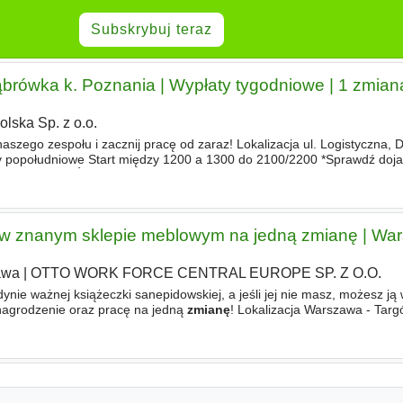
Subskrybuj teraz
brówka k. Poznania | Wypłaty tygodniowe | 1 zmian
lska Sp. z o.o.
aszego zespołu i zacznij pracę od zaraz! Lokalizacja ul. Logistyczna,
 popołudniowe Start między 1200 a 1300 do 2100/2200 *Sprawdź doj
 OBOWIĄZKÓW - Układanie paczek na taśmie maszyny sortują
 w znanym sklepie meblowym na jedną zmianę | Wa
awa
|
OTTO WORK FORCE CENTRAL EUROPE SP. Z O.O.
ynie ważnej książeczki sanepidowskiej, a jeśli jej nie masz, możesz ją 
nagrodzenie oraz pracę na jedną
zmianę
! Lokalizacja Warszawa - Tar
166 zł brutto miesięcznie Rodzaj zatrudnienia Umowa o pracę