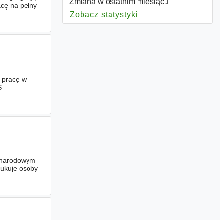
Zmiana w ostatnim miesiącu
cę na pełny
Zobacz statystyki
dla Zmiana
 pracę w
S
zmi
zynarodowym
szukuje osoby