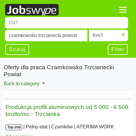
Title
Type 1 or more characters for results.
Miejscowość
Radius
Type 1 or more characters for results.
Szukaj
Filter
Oferty dla praca Czarnkowsko Trzcianecki
Powiat
Back to category
Produkcja profili aluminiowych od 5 000 - 6 500
brutto/mc - Trzcianka
|
|
Pełny etat
|
Czarnków
|
ATERIMA WORK
Top Job