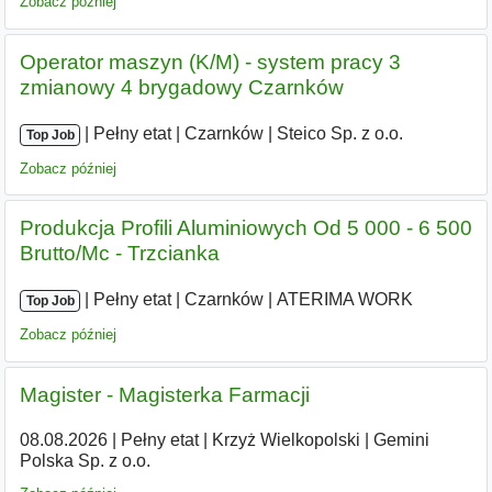
Zobacz później
Operator maszyn (K/M) - system pracy 3
zmianowy 4 brygadowy Czarnków
|
|
Pełny etat
|
Czarnków
|
Steico Sp. z o.o.
Top Job
Zobacz później
Produkcja Profili Aluminiowych Od 5 000 - 6 500
Brutto/Mc - Trzcianka
|
|
Pełny etat
|
Czarnków
|
ATERIMA WORK
Top Job
Zobacz później
Magister - Magisterka Farmacji
08.08.2026
|
Pełny etat
|
Krzyż Wielkopolski
|
Gemini
Polska Sp. z o.o.