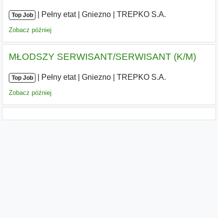
|
|
Pełny etat
|
Gniezno
|
TREPKO S.A.
Top Job
Zobacz później
MŁODSZY SERWISANT/SERWISANT (K/M)
|
|
Pełny etat
|
Gniezno
|
TREPKO S.A.
Top Job
Zobacz później