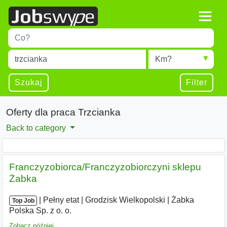
Title
Type 1 or more characters for results.
Miejscowość
Radius
Type 1 or more characters for results.
Szukaj
Filter
Oferty dla praca Trzcianka
Back to category
Franczyzobiorca/Franczyzobiorczyni sklepu
Żabka
|
|
Pełny etat
|
Grodzisk Wielkopolski
|
Żabka
Top Job
Polska Sp. z o. o.
Zobacz później