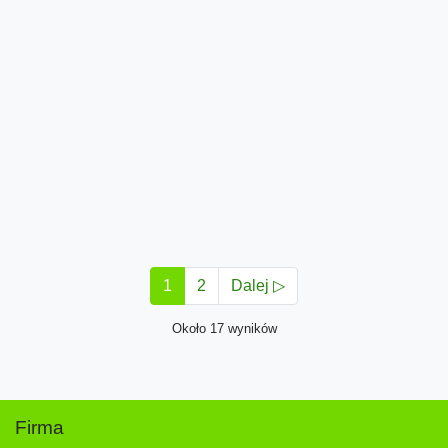
1
2
Dalej ▷
Około 17 wyników
Firma