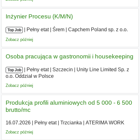
Inżynier Procesu (K/M/N)
|
|
Pełny etat
|
Śrem
|
Capchem Poland sp. z o.o.
Top Job
Zobacz później
Osoba pracująca w gastronomii i housekeeping
|
|
Pełny etat
|
Szczecin
|
Unity Line Limited Sp. z
Top Job
o.o. Oddział w Polsce
Zobacz później
Produkcja profili aluminiowych od 5 000 - 6 500
brutto/mc
16.07.2026
|
Pełny etat
|
Trzcianka
|
ATERIMA WORK
Zobacz później