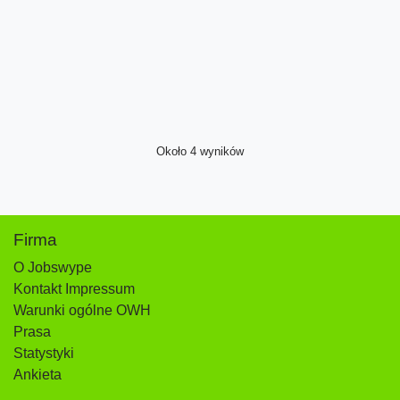
Około 4 wyników
Firma
O Jobswype
Kontakt Impressum
Warunki ogólne OWH
Prasa
Statystyki
Ankieta