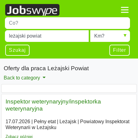
Title
Type 1 or more characters for results.
Miejscowość
Radius
Type 1 or more characters for results.
Szukaj
Filter
Oferty dla praca Leżajski Powiat
Back to category
Inspektor weterynaryjny/inspektorka
weterynaryjna
17.07.2026
|
Pełny etat
|
Leżajsk
|
Powiatowy Inspektorat
Weterynarii w Leżajsku
Zobacz później