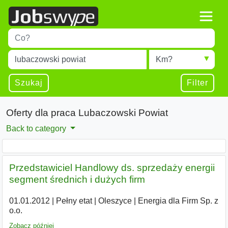
Title
Type 1 or more characters for results.
Miejscowość
Radius
Type 1 or more characters for results.
Szukaj
Filter
Oferty dla praca Lubaczowski Powiat
Back to category
Przedstawiciel Handlowy ds. sprzedaży energii
segment średnich i dużych firm
01.01.2012
|
Pełny etat
|
Oleszyce
|
Energia dla Firm Sp. z
o.o.
Zobacz później