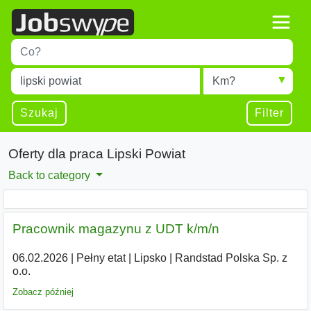
Title
Type 1 or more characters for results.
Miejscowość
Radius
Type 1 or more characters for results.
Szukaj
Filter
Oferty dla praca Lipski Powiat
Back to category
Pracownik magazynu z UDT k/m/n
06.02.2026
|
Pełny etat
|
Lipsko
|
Randstad Polska Sp. z
o.o.
Zobacz później