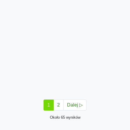
1
2
Dalej ▷
Około 65 wyników