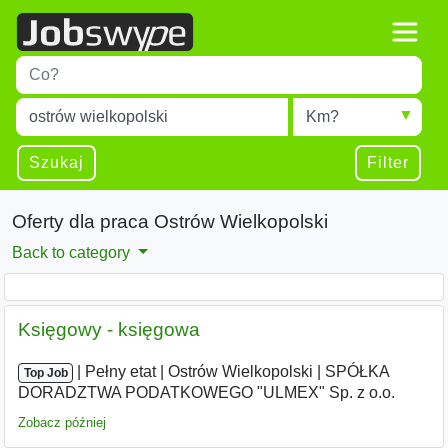
Title
Type 1 or more characters for results.
Miejscowość
Radius
Type 1 or more characters for results.
Szukaj
Filter
Oferty dla praca Ostrów Wielkopolski
Back to category
Księgowy - księgowa
|
|
Pełny etat
|
Ostrów Wielkopolski
|
SPÓŁKA
Top Job
DORADZTWA PODATKOWEGO "ULMEX" Sp. z o.o.
Zobacz później