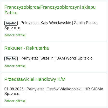
Franczyzobiorca/Franczyzobiorczyni sklepu
Żabka
|
|
Pełny etat
|
Kąty Wrocławskie
|
Żabka Polska
Top Job
Sp. z o. o.
Zobacz później
Rekruter - Rekruterka
|
|
Pełny etat
|
Strzelin
|
BAM Works Sp. z o.o.
Top Job
Zobacz później
Przedstawiciel Handlowy K/M
01.08.2026
|
Pełny etat
|
Ostrów Wielkopolski
|
HR SIGMA
Sp. z o.o.
Zobacz później