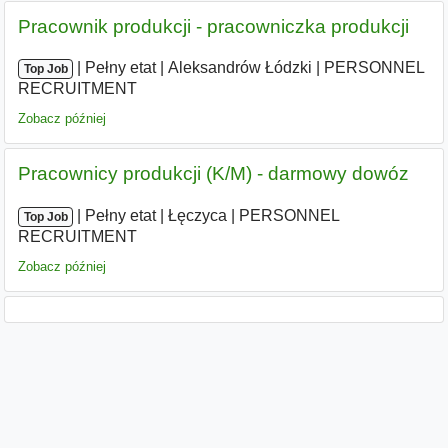
Pracownik produkcji - pracowniczka produkcji
|
|
Pełny etat
|
Aleksandrów Łódzki
|
PERSONNEL
Top Job
RECRUITMENT
Zobacz później
Pracownicy produkcji (K/M) - darmowy dowóz
|
|
Pełny etat
|
Łęczyca
|
PERSONNEL
Top Job
RECRUITMENT
Zobacz później