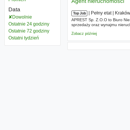
Agent nieruchomości
Data
|
|
Pełny etat
|
Krakó
Top Job
Dowolnie
APREST Sp. Z.O.O to Biuro Nier
Ostatnie 24 godziny
sprzedaży oraz wynajmu nieruc
profesjonalną i indywidualną ob
Ostatnie 72 godziny
Zobacz później
Ostatni tydzień