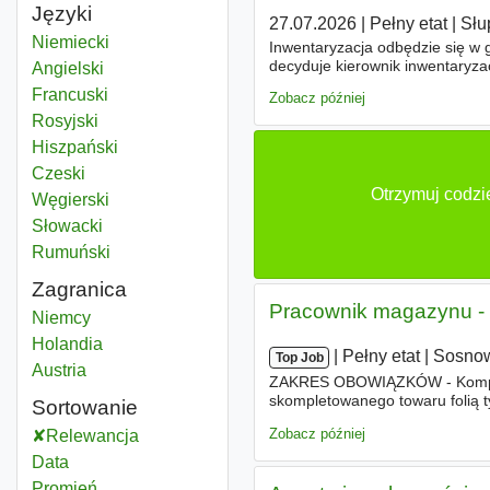
Języki
27.07.2026
|
Pełny etat
|
Słu
Niemiecki
Inwentaryzacja odbędzie się w
decyduje kierownik inwentaryza
Angielski
Weryfikacja poprawności stanó
Francuski
Zobacz później
Rosyjski
Hiszpański
Czeski
Otrzymuj codzi
Węgierski
Słowacki
Rumuński
Zagranica
Pracownik magazynu - 
Niemcy
Holandia
|
|
Pełny etat
|
Sosno
Top Job
Austria
ZAKRES OBOWIĄZKÓW - Kompleta
skompletowanego towaru folią t
Sortowanie
kompletacyjną - Załadunek i r
Zobacz później
Relewancja
Data
Promień