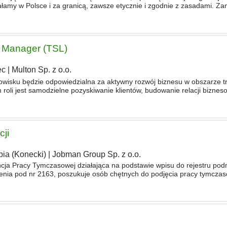
ałamy w Polsce i za granicą, zawsze etycznie i zgodnie z zasadami. Za
powiedzialność. Zgłoś się do nas - mamy dla Ciebie p
 Manager (TSL)
ec
|
Multon Sp. z o.o.
wisku będzie odpowiedzialna za aktywny rozwój biznesu w obszarze tr
roli jest samodzielne pozyskiwanie klientów, budowanie relacji biznes
przy jednoczesnym dbaniu o rentowność realizowanych
cji
pia (Konecki)
|
Jobman Group Sp. z o.o.
cja Pracy Tymczasowej działająca na podstawie wpisu do rejestru po
enia pod nr 2163, poszukuje osób chętnych do podjęcia pracy tymczas
yzacji - oferta pracy tymczasowej Miejsce pracy Słupia Termi