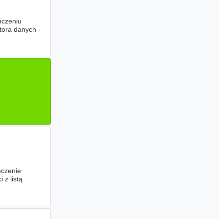
ńczeniu
tora danych -
eczenie
z listą