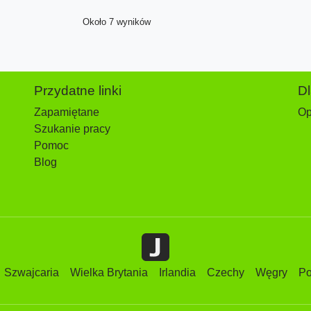
Około 7 wyników
Przydatne linki
D
Zapamiętane
Op
Szukanie pracy
Pomoc
Blog
Szwajcaria
Wielka Brytania
Irlandia
Czechy
Węgry
Po