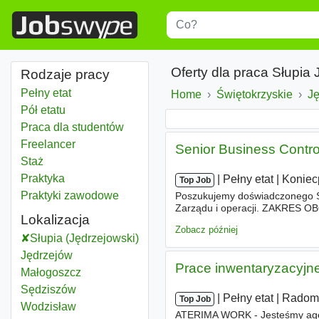
Title
Type 1 or more characters for r
Oferty dla praca Słupia
Rodzaje pracy
Pełny etat
Home
Świętokrzyskie
Woje
Ję
Pół etatu
Praca dla studentów
Freelancer
Senior Business Contro
Staż
Praktyka
|
|
Pełny etat
|
Koniec
Top Job
Praktyki zawodowe
Poszukujemy doświadczonego Se
Zarządu i operacji. ZAKRES OBO
Lokalizacja
klientów, - monitorowanie oraz 
Zobacz później
Słupia (Jędrzejowski)
Jędrzejów
Prace inwentaryzacyjne
Małogoszcz
Sędziszów
|
|
Pełny etat
|
Rado
Top Job
Wodzisław
ATERIMA WORK - Jesteśmy agenc