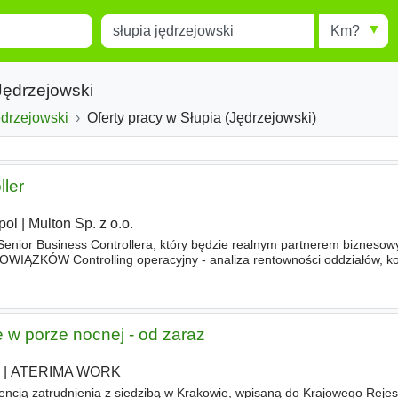
Miejscowość
Radius
esults.
Type 1 or more characters for
results.
 Jędrzejowski
wództwo
drzejowski
Powiat
Oferty pracy w Słupia (Jędrzejowski)
ller
pol
|
Multon Sp. z o.o.
nior Business Controllera, który będzie realnym partnerem biznesow
WIĄZKÓW Controlling operacyjny - analiza rentowności oddziałów, ko
rozwój KPI operacyjnych, - identyfikowanie obszarów strat
 w porze nocnej - od zaraz
m
|
ATERIMA WORK
ją zatrudnienia z siedzibą w Krakowie, wpisaną do Krajowego Rejest