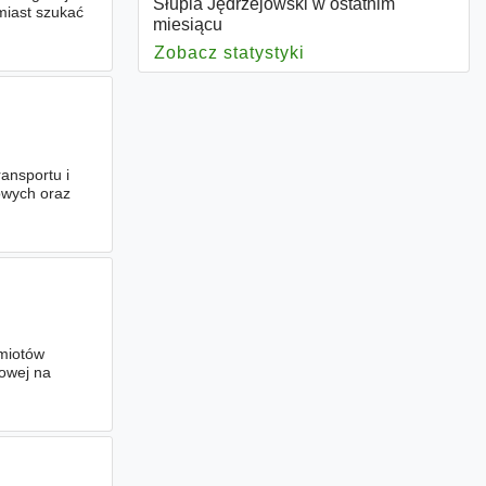
Słupia Jędrzejowski w ostatnim
miast szukać
miesiącu
Zobacz statystyki
dla Słupia Jędrzejow
ansportu i
owych oraz
dmiotów
owej na