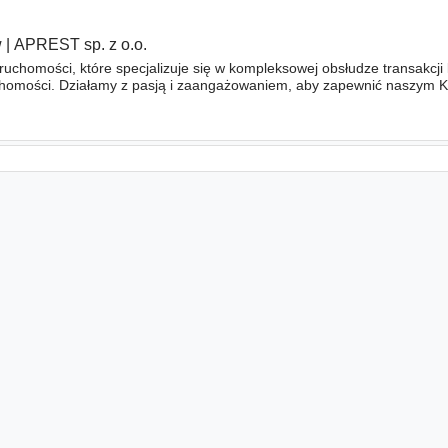
w
|
APREST sp. z o.o.
uchomości, które specjalizuje się w kompleksowej obsłudze transakcji
homości. Działamy z pasją i zaangażowaniem, aby zapewnić naszym K
sługę na każdym etapie procesu. Stawiamy na jakość i profesjo