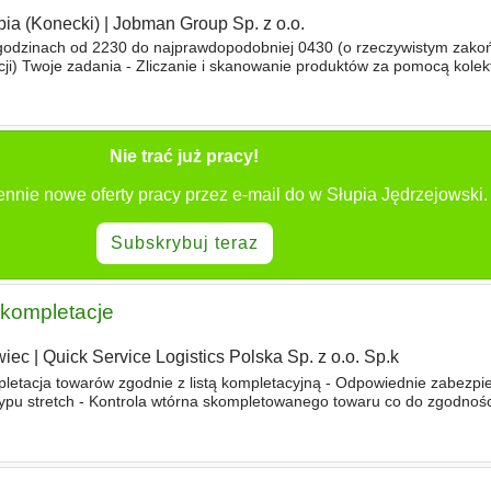
pia (Konecki)
|
Jobman Group Sp. z o.o.
 godzinach od 2230 do najprawdopodobniej 0430 (o rzeczywistym zako
cji) Twoje zadania - Zliczanie i skanowanie produktów za pomocą kolek
w magazynowych - Zgłaszanie różnic i nieprawidłowośc
Nie trać już pracy!
ennie nowe oferty pracy przez e-mail do w Słupia Jędrzejowski.
Subskrybuj teraz
kompletacje
wiec
|
Quick Service Logistics Polska Sp. z o.o. Sp.k
cja towarów zgodnie z listą kompletacyjną - Odpowiednie zabezpi
ypu stretch - Kontrola wtórna skompletowanego towaru co do zgodności 
ozładunek pojazdów - Obsługa wózka widłowego - Utrzymanie porząd