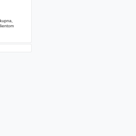
 kupna,
lientom