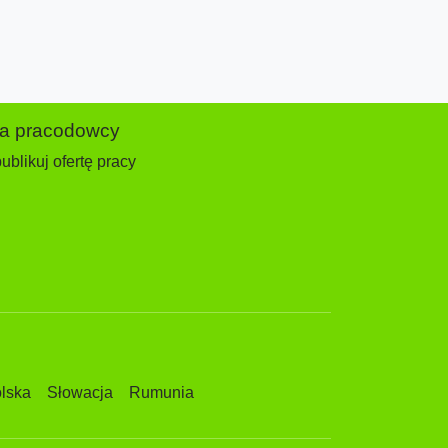
la pracodowcy
ublikuj ofertę pracy
lska
Słowacja
Rumunia