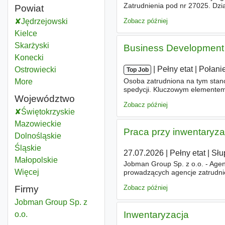
Zatrudnienia pod nr 27025. Dzi
Powiat
dróg na skróty, stawiamy na od
Zobacz później
Jędrzejowski
Powiat
Kielce
Powiat
Skarżyski
Powiat
Business Development
Konecki
Powiat
|
|
Pełny etat
|
Połani
Ostrowiecki
Powiat
Top Job
Osoba zatrudniona na tym stano
More
districts
spedycji. Kluczowym elementem 
Województwo
rozwijanie sieci przewoźników 
Zobacz później
Świętokrzyskie
Województwo
Mazowieckie
Województwo
Praca przy inwentaryza
Dolnośląskie
Województwo
Śląskie
Województwo
27.07.2026
|
Pełny etat
|
Słu
Małopolskie
Województwo
Jobman Group Sp. z o.o. - Agen
Więcej
województwo
prowadzących agencje zatrudni
stanowisku Pomoc przy inwentar
Zobacz później
Firmy
Jobman Group Sp. z
Inwentaryzacja
o.o.