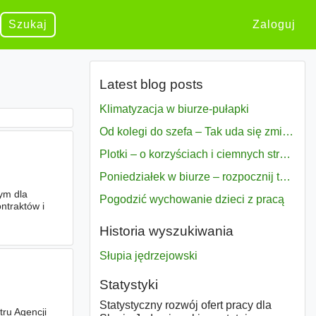
Szukaj
Zaloguj
Latest blog posts
Klimatyzacja w biurze-pułapki
Od kolegi do szefa – Tak uda się zmiana bezproblemowo
Plotki – o korzyściach i ciemnych stronach
Poniedziałek w biurze – rozpocznij tydzień w pełni zmotywowany
ym dla
Pogodzić wychowanie dzieci z pracą
ntraktów i
Historia wyszukiwania
Słupia jędrzejowski
Statystyki
Statystyczny rozwój ofert pracy dla
ru Agencji