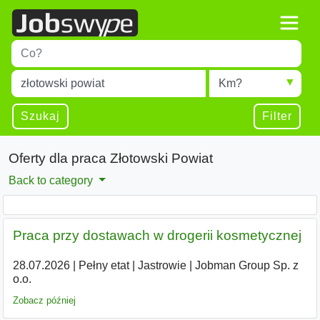
Title
Type 1 or more characters for results.
Miejscowość
Radius
Type 1 or more characters for results.
Szukaj
Filter
Oferty dla praca Złotowski Powiat
Back to category
Praca przy dostawach w drogerii kosmetycznej
28.07.2026
|
Pełny etat
|
Jastrowie
|
Jobman Group Sp. z
o.o.
Zobacz później