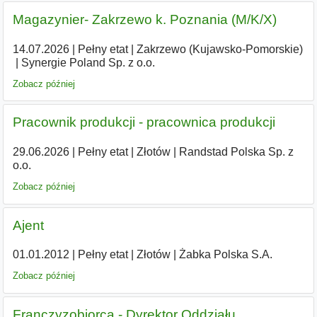
Magazynier- Zakrzewo k. Poznania (M/K/X)
14.07.2026
|
Pełny etat
|
Zakrzewo (Kujawsko-Pomorskie)
|
Synergie Poland Sp. z o.o.
Zobacz później
Pracownik produkcji - pracownica produkcji
29.06.2026
|
Pełny etat
|
Złotów
|
Randstad Polska Sp. z
o.o.
Zobacz później
Ajent
01.01.2012
|
Pełny etat
|
Złotów
|
Żabka Polska S.A.
Zobacz później
Franczyzobiorca - Dyrektor Oddziału