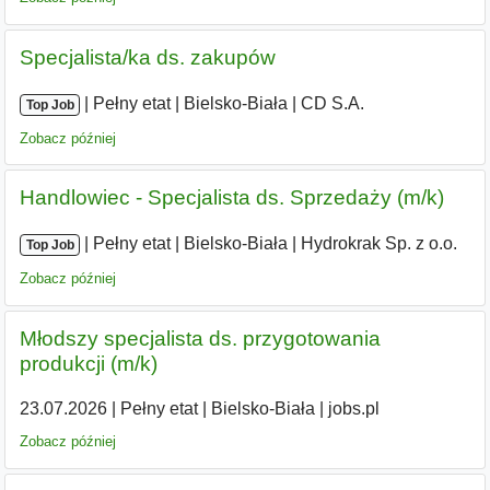
Specjalista/ka ds. zakupów
|
|
Pełny etat
|
Bielsko-Biała
|
CD S.A.
Top Job
Zobacz później
Handlowiec - Specjalista ds. Sprzedaży (m/k)
|
|
Pełny etat
|
Bielsko-Biała
|
Hydrokrak Sp. z o.o.
Top Job
Zobacz później
Młodszy specjalista ds. przygotowania
produkcji (m/k)
23.07.2026
|
Pełny etat
|
Bielsko-Biała
|
jobs.pl
Zobacz później