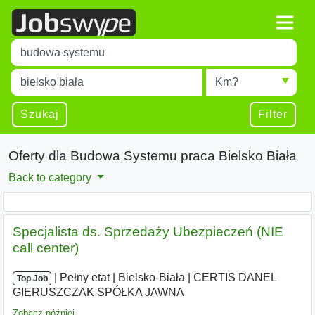
Title
Type 1 or more characters for results.
Miejscowość
Radius
Type 1 or more characters for results.
Szukaj
Filter
Oferty dla Budowa Systemu praca Bielsko Biała
Back to category
Specjalista ds. Sprzedaży Ubezpieczeń (NIE
call center)
|
|
Pełny etat
|
Bielsko-Biała
|
CERTIS DANEL
Top Job
GIERUSZCZAK SPÓŁKA JAWNA
Zobacz później