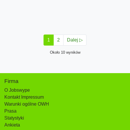
1
2
Dalej ▷
Około 10 wyników
Firma
O Jobswype
Kontakt Impressum
Warunki ogólne OWH
Prasa
Statystyki
Ankieta