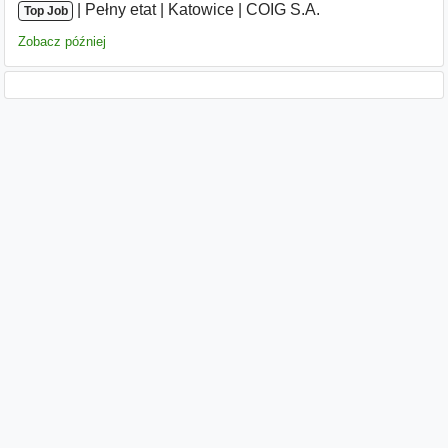
|
|
Pełny etat
|
Katowice
|
COIG S.A.
Top Job
Zobacz później