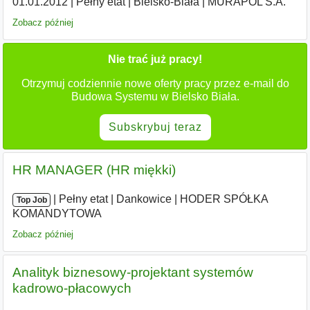
01.01.2012
|
Pełny etat
|
Bielsko-Biała
|
MURAPOL S.A.
Zobacz później
Nie trać już pracy!
Otrzymuj codziennie nowe oferty pracy przez e-mail do
Budowa Systemu w Bielsko Biała.
Subskrybuj teraz
HR MANAGER (HR miękki)
|
|
Pełny etat
|
Dankowice
|
HODER SPÓŁKA
Top Job
KOMANDYTOWA
Zobacz później
Analityk biznesowy-projektant systemów
kadrowo-płacowych