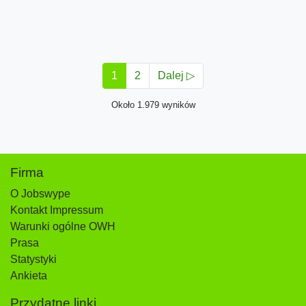
1
2
Dalej ▷
Około 1.979 wyników
Firma
O Jobswype
Kontakt Impressum
Warunki ogólne OWH
Prasa
Statystyki
Ankieta
Przydatne linki