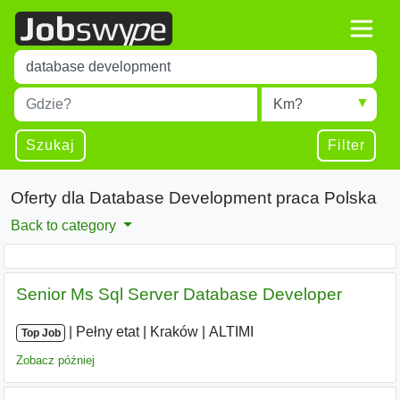
Title
Type 1 or more characters for results.
Miejscowość
Radius
Type 1 or more characters for results.
Szukaj
Filter
Oferty dla Database Development praca Polska
Back to category
Senior Ms Sql Server Database Developer
|
|
Pełny etat
|
Kraków
|
ALTIMI
Top Job
Zobacz później