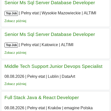
Senior Ms Sql Server Database Developer
|
|
Pełny etat
|
Wysokie Mazowieckie
|
ALTIMI
Top Job
Zobacz później
Senior Ms Sql Server Database Developer
|
|
Pełny etat
|
Katowice
|
ALTIMI
Top Job
Zobacz później
Middle Tech Support Junior Devops Specialist
08.08.2026
|
Pełny etat
|
Lublin
|
DataArt
Zobacz później
Full Stack Java & React Developer
08.08.2026
|
Pełny etat
|
Kraków
|
emagine Polska