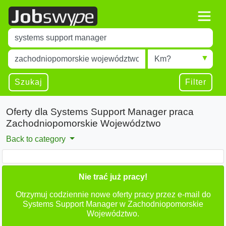
Title
Type 1 or more characters for results.
Miejscowość
Radius
Type 1 or more characters for results.
Szukaj
Filter
Oferty dla Systems Support Manager praca
Zachodniopomorskie Województwo
Back to category
Nie trać już pracy!
Otrzymuj codziennie nowe oferty pracy przez e-mail do
Systems Support Manager w Zachodniopomorskie
Województwo.