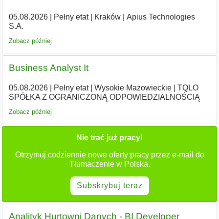
05.08.2026
|
Pełny etat
|
Kraków
|
Apius Technologies
S.A.
Zobacz później
Business Analyst It
05.08.2026
|
Pełny etat
|
Wysokie Mazowieckie
|
TQLO
SPÓŁKA Z OGRANICZONĄ ODPOWIEDZIALNOŚCIĄ
Zobacz później
Nie trać już pracy!
Otrzymuj codziennie nowe oferty pracy przez e-mail do
Tłumaczenie w Polska.
Subskrybuj teraz
Analityk Hurtowni Danych - BI Developer