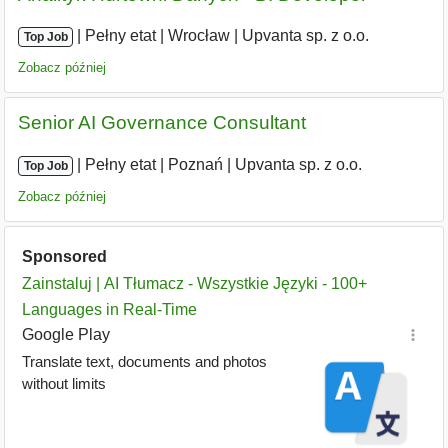
|
|
Pełny etat
|
Wrocław
|
Upvanta sp. z o.o.
Top Job
Zobacz później
Senior AI Governance Consultant
|
|
Pełny etat
|
Poznań
|
Upvanta sp. z o.o.
Top Job
Zobacz później