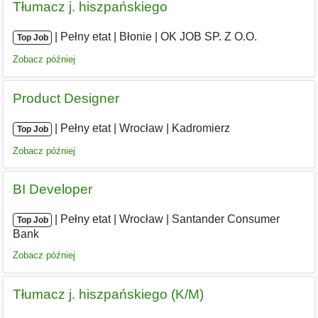
Tłumacz j. hiszpańskiego
|
|
Pełny etat
|
Błonie
|
OK JOB SP. Z O.O.
Top Job
Zobacz później
Product Designer
|
|
Pełny etat
|
Wrocław
|
Kadromierz
Top Job
Zobacz później
BI Developer
|
|
Pełny etat
|
Wrocław
|
Santander Consumer
Top Job
Bank
Zobacz później
Tłumacz j. hiszpańskiego (K/M)