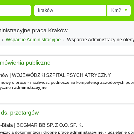
Miejscowość
Radius
esults.
Type 1 or more characters for
results.
inistracyjne praca Kraków
Wsparcie Administracyjne
Wsparcie Administracyjne ofer
amówienia publiczne
chów
|
WOJEWÓDZKI SZPITAL PSYCHIATRYCZNY
wę o pracę - możliwość podnoszenia kompetencji zawodowych poprz
yczne i
administracyjne
a ds. przetargów
-Biała
|
BOGMAR BB SP. Z O.O. SP. K.
zacja dokumentacji i drobne prace
administracyjne
. - udzielanie opi