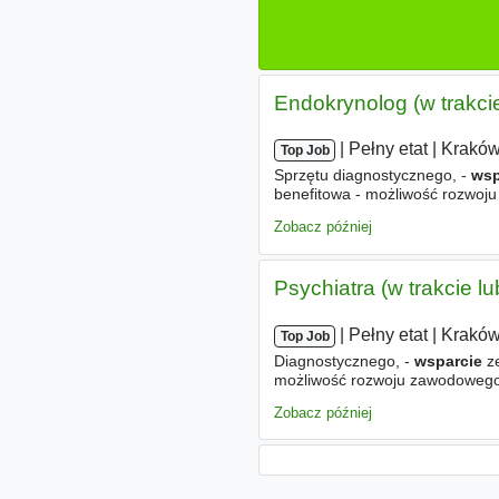
Endokrynolog (w trakcie
|
|
Pełny etat
|
Krakó
Top Job
Sprzętu diagnostycznego, -
wsp
benefitowa - możliwość rozwo
Zobacz później
Psychiatra (w trakcie l
|
|
Pełny etat
|
Krakó
Top Job
Diagnostycznego, -
wsparcie
ze
możliwość rozwoju zawodowego
Zobacz później