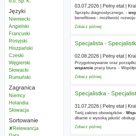
o.o. Sp. K.
03.07.2026
|
Pełny etat
|
Kra
Języki
Sprzętu diagnostycznego, -
wsp
benefitowa - możliwość rozwo
Niemiecki
Angielski
Zobacz później
Francuski
Rosyjski
Specjalista - Specjalis
Hiszpański
Czeski
02.08.2026
|
Pełny etat
|
Kra
Przygotowywanie oraz porządk
Węgierski
wsparcie
pracy biura. - Współpr
Słowacki
rozwijanie bazy potencjalnych k
Zobacz później
Rumuński
Zagranica
Specjalistka - Specjali
Wsparcie administracyjne
Niemcy
Wsparcie administracyjne
Holandia
31.07.2026
|
Pełny etat
|
Kra
Wsparcie administracyjne
Słowacja
Twój zakres obowiązków -
Wspa
dbanie o wysoką jakość obsługi.
Sortowanie
Wsparcie administracyjne
biur
Zobacz później
Relewancja
Data