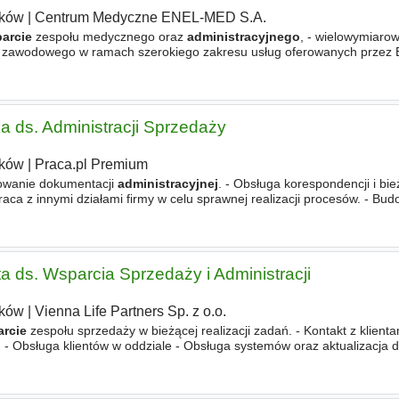
ków
|
Centrum Medyczne ENEL-MED S.A.
arcie
zespołu medycznego oraz
administracyjnego
, - wielowymiarow
ju zawodowego w ramach szerokiego zakresu usług oferowanych prze
tka ds. Administracji Sprzedaży
ków
|
Praca.pl Premium
owanie dokumentacji
administracyjnej
. - Obsługa korespondencji i bi
aca z innymi działami firmy w celu sprawnej realizacji procesów. - Bud
lientów
sta ds. Wsparcia Sprzedaży i Administracji
ków
|
Vienna Life Partners Sp. z o.o.
rcie
zespołu sprzedaży w bieżącej realizacji zadań. - Kontakt z klienta
 - Obsługa klientów w oddziale - Obsługa systemów oraz aktualizacja d
a, obsługa korespondencji i organizacja dokumentacji