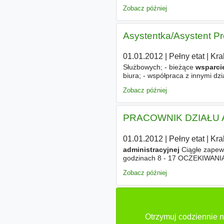
dokumentów, monitorowanie bud
Zobacz później
Asystentka/Asystent P
01.01.2012
|
Pełny etat
|
Kra
Służbowych; - bieżące
wsparci
biura; - współpraca z innymi dzi
Zobacz później
PRACOWNIK DZIAŁU 
01.01.2012
|
Pełny etat
|
Kra
administracyjnej
Ciągłe zapew
godzinach 8 - 17 OCZEKIWANIA 
interpersonalne są konieczne 
Zobacz później
OFFICE
Otrzymuj codziennie n