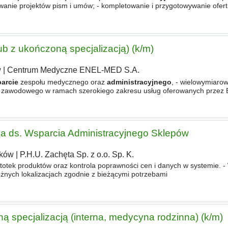
wanie projektów pism i umów; - kompletowanie i przygotowywanie ofert
resie formalno-prawnym; - współpraca z działem handlowym
ub z ukończoną specjalizacją) (k/m)
w
|
Centrum Medyczne ENEL-MED S.A.
arcie
zespołu medycznego oraz
administracyjnego
, - wielowymiarow
ju zawodowego w ramach szerokiego zakresu usług oferowanych prze
stka ds. Wsparcia Administracyjnego Sklepów
ków
|
P.H.U. Zachęta Sp. z o.o. Sp. K.
rtotek produktów oraz kontrola poprawności cen i danych w systemie. -
żnych lokalizacjach zgodnie z bieżącymi potrzebami
 specjalizacją (interna, medycyna rodzinna) (k/m)