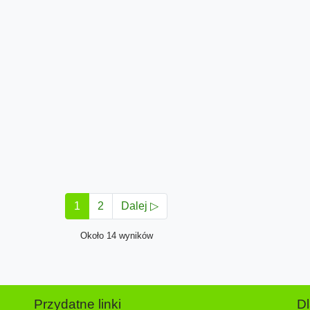
1
2
Dalej ▷
Około 14 wyników
Przydatne linki
D