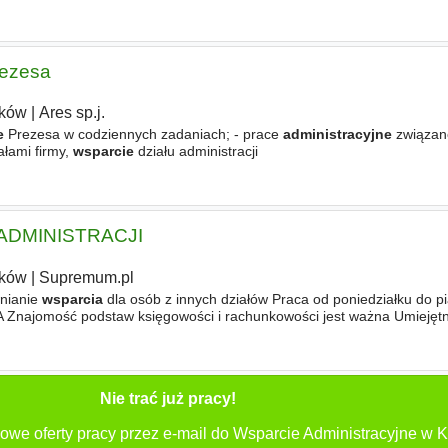
żetów - kontrola promocji, przygotowywanie opisów
rezesa
ków
|
Ares sp.j.
e
Prezesa w codziennych zadaniach; - prace
administracyjne
związan
ałami firmy,
wsparcie
działu administracji
ADMINISTRACJI
ków
|
Supremum.pl
nianie
wsparcia
dla osób z innych działów Praca od poniedziałku do p
Znajomość podstaw księgowości i rachunkowości jest ważna Umiejętn
Odpowiedzialność za powierzone zadania Bardzo dobra znajomość obsł
Nie trać już pracy!
owe oferty pracy przez e-mail do Wsparcie Administracyjne w 