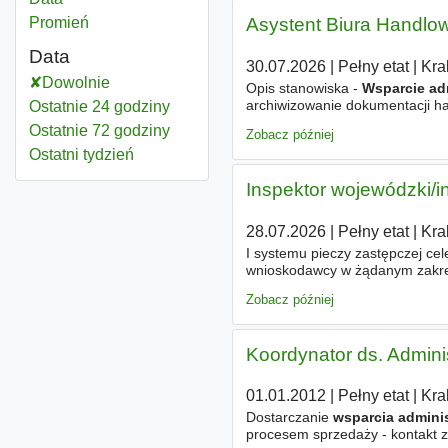
Asystent Biura Handlo
Promień
Data
30.07.2026
|
Pełny etat
|
Kra
Dowolnie
Opis stanowiska -
Wsparcie ad
archiwizowanie dokumentacji ha
Ostatnie 24 godziny
kontakt z klientami i partneram
Ostatnie 72 godziny
Zobacz później
Ostatni tydzień
Inspektor wojewódzki/
28.07.2026
|
Pełny etat
|
Kra
I systemu pieczy zastępczej cel
wnioskodawcy w żądanym zakre
placówek opiekuńczo-wychowaw
Zobacz później
Koordynator ds. Admini
01.01.2012
|
Pełny etat
|
Kra
Dostarczanie
wsparcia admini
procesem sprzedaży - kontakt z