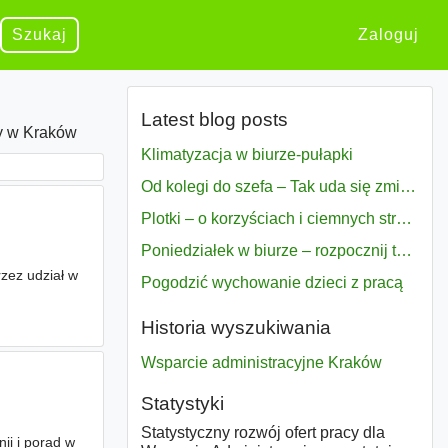
Szukaj
Zaloguj
Latest blog posts
ty w Kraków
Klimatyzacja w biurze-pułapki
Od kolegi do szefa – Tak uda się zmiana bezproblemowo
Plotki – o korzyściach i ciemnych stronach
Poniedziałek w biurze – rozpocznij tydzień w pełni zmotywowany
ez udział w
Pogodzić wychowanie dzieci z pracą
Historia wyszukiwania
Wsparcie administracyjne Kraków
Statystyki
Statystyczny rozwój ofert pracy dla
nii i porad w