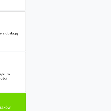
e z obsługą
iątku w
ości
ugi MS
Kraków.