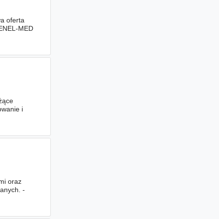
a oferta
z ENEL-MED
eżące
owanie i
mi oraz
anych. -