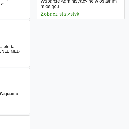
Wsparcie Administracyjne w ostatnim
 w
miesiącu
Zobacz statystyki
dla Wsparcie Admini
a oferta
z ENEL-MED
Wsparcie