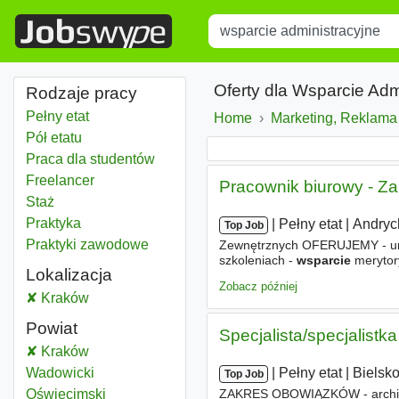
Title
Type 1 or more characters for r
Oferty dla Wsparcie Adm
Rodzaje pracy
Pełny etat
Home
Marketing, Reklama
Pół etatu
Praca dla studentów
Freelancer
Pracownik biurowy - Z
Staż
Praktyka
|
|
Pełny etat
|
Andry
Top Job
Praktyki zawodowe
Zewnętrznych OFERUJEMY - umo
szkoleniach -
wsparcie
merytor
Lokalizacja
Zobacz później
Wsparcie administracyjne
Kraków
Powiat
Specjalista/specjalistk
Wsparcie administracyjne
Kraków
Powiat
|
|
Pełny etat
|
Bielsko
Wsparcie administracyjne
Wadowicki
Powiat
Top Job
ZAKRES OBOWIĄZKÓW - archiwi
Wsparcie administracyjne
Oświęcimski
Powiat