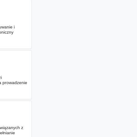
ywanie i
oniczny
i
a prowadzenie
iego
wiązanych z
ełnianie