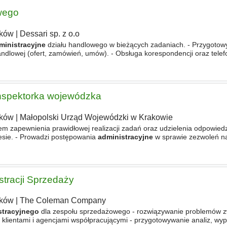
wego
ków
|
Dessari sp. z o.o
ministracyjne
działu handlowego w bieżących zadaniach. - Przygotow
ndlowej (ofert, zamówień, umów). - Obsługa korespondencji oraz telef
i biznesowymi. - Aktualizacja i utrzymywanie baz danych
inspektorka wojewódzka
ków
|
Małopolski Urząd Wojewódzki w Krakowie
em zapewnienia prawidłowej realizacji zadań oraz udzielenia odpowiedz
sie. - Prowadzi postępowania
administracyjne
w sprawie zezwoleń n
czych, w tym przeprowadza oględziny celem zapewnienia odpowiedn
stracji Sprzedaży
ków
|
The Coleman Company
stracyjnego
dla zespołu sprzedażowego - rozwiązywanie problemów z
 klientami i agencjami współpracującymi - przygotowywanie analiz, wyp