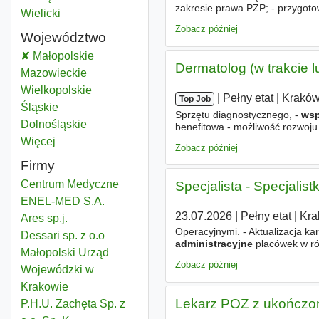
zakresie prawa PZP; - przygoto
Wsparcie administracyjne
Wielicki
Powiat
przetargach publicznych w zak
Zobacz później
Województwo
Wsparcie administracyjne
Małopolskie
Województwo
Dermatolog (w trakcie l
Wsparcie administracyjne
Mazowieckie
Województwo
Wsparcie administracyjne
Wielkopolskie
Województwo
|
|
Pełny etat
|
Krakó
Top Job
Wsparcie administracyjne
Śląskie
Województwo
Sprzętu diagnostycznego, -
wsp
Wsparcie administracyjne
Dolnośląskie
Województwo
benefitowa - możliwość rozwo
Więcej
województwo
Zobacz później
Firmy
Centrum Medyczne
Specjalista - Specjali
ENEL-MED S.A.
23.07.2026
|
Pełny etat
|
Kra
Ares sp.j.
Operacyjnymi. - Aktualizacja ka
Dessari sp. z o.o
administracyjne
placówek w ró
Małopolski Urząd
Zobacz później
Wojewódzki w
Krakowie
Lekarz POZ z ukończoną
P.H.U. Zachęta Sp. z