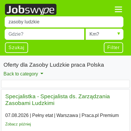
Title
Type 1 or more characters for results.
Miejscowość
Radius
Type 1 or more characters for results.
Szukaj
Filter
Oferty dla Zasoby Ludzkie praca Polska
Back to category
Specjalistka - Specjalista ds. Zarządzania
Zasobami Ludzkimi
07.08.2026
|
Pełny etat
|
Warszawa
|
Praca.pl Premium
Zobacz później