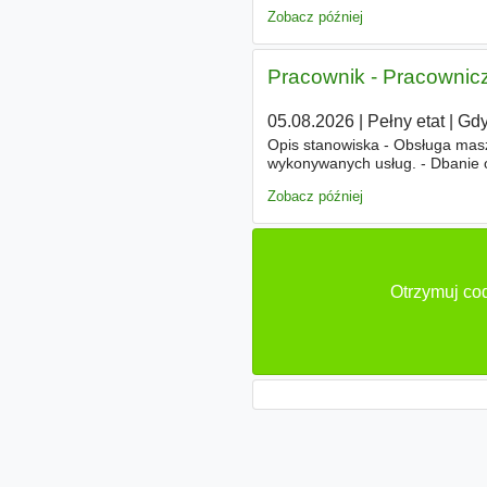
prawidłową prezentację produk
Zobacz później
Pracownik - Pracownicz
05.08.2026
|
Pełny etat
|
Gdy
Opis stanowiska - Obsługa maszy
wykonywanych usług. - Dbanie o
i właściwej obsługi urządzeń
Zobacz później
Otrzymuj cod