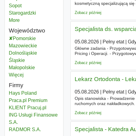
kosmetyczną specjalizującą się 
Sopot
Powiat
ciała - nie tylko pod własnymi b
Zobacz później
Starogardzki
Powiat
More
districts
Specjalista ds. wsparci
Województwo
Pomorskie
Województwo
05.08.2026
|
Pełny etat
|
Gdy
Mazowieckie
Województwo
Główne zadania - Przygotowywan
Dolnośląskie
Województwo
Pricing i Operacji. - Przygotowy
klientów oraz zapewnianie szyb
Śląskie
Województwo
Zobacz później
Małopolskie
Województwo
Więcej
województwo
Lekarz Ortodonta - Lek
Firmy
05.08.2026
|
Pełny etat
|
Gdy
Hays Poland
Opis stanowiska - Prowadzenie 
Praca.pl Premium
ruchomych oraz nakładkowych. -
KLIENT Pracuj.pl
leczenia. - Dbałość o komfort p
Zobacz później
ING Usługi Finansowe
S.A.
Specjalista - Katedra 
RADMOR S.A.