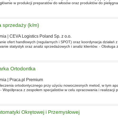
głównie w produkcji preparatów do włosów oraz produktów do pielęgnacj
randami, ale i w obszarze private label. W Marion pracuj
a sprzedaży (k/m)
nia
|
CEVA Logistics Poland Sp. z o.o.
ie ofert handlowych (regularnych i SPOT) oraz koordynacja działań z
wanie statystyk oraz analiz sprzedażowych i analiz klientów. - Obsługa 
kiego czasu reakcji. - Wsparcie zespołu Sprzedaży w
arka Ortodontka
nia
|
Praca.pl Premium
leczenia ortodontycznego przy użyciu nowoczesnych metod, w tym apa
 Współpraca z zespołem specjalistów w celu opracowania i realizacji 
acjenta i najwyższe standardy opieki
Automatyki Okrętowej i Przemysłowej