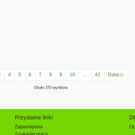
3
4
5
6
7
8
9
10
…
42
Dalej ▷
Około 370 wyników
Przydatne linki
D
Zapamiętane
Op
Szukanie pracy