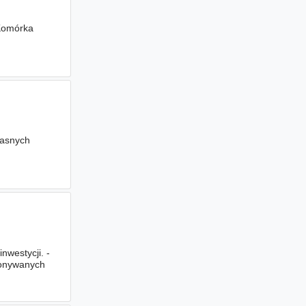
 Komórka
łasnych
nwestycji. -
konywanych