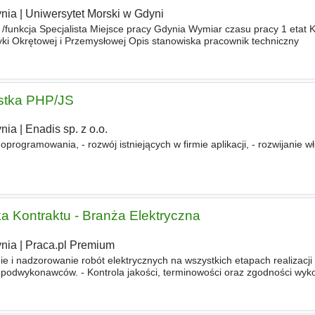
nia
|
Uniwersytet Morski w Gdyni
 /funkcja Specjalista Miejsce pracy Gdynia Wymiar czasu pracy 1 etat
ki Okrętowej i Przemysłowej Opis stanowiska pracownik techniczny
istka PHP/JS
nia
|
Enadis sp. z o.o.
programowania, - rozwój istniejących w firmie aplikacji, - rozwijanie w
ka Kontraktu - Branża Elektryczna
nia
|
Praca.pl Premium
 i nadzorowanie robót elektrycznych na wszystkich etapach realizacji i
 podwykonawców. - Kontrola jakości, terminowości oraz zgodności wy
ą i przepisami BHP. - Opracowywanie harmonogramów o