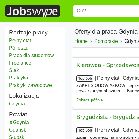
Title
Type 1 or more characters for r
Oferty dla praca Gdynia
Rodzaje pracy
Pełny etat
Home
Pomorskie
Wojewód
Gdyni
Pół etatu
Praca dla studentów
Freelancer
Kierowca - Sprzedawca 
Staż
Praktyka
|
|
Pełny etat
|
Gdynia
Top Job
Praktyki zawodowe
ZAKRES OBOWIĄZKÓW - Sprzedaż 
powierzonym obszarze. - Budowa
Lokalizacja
WYMAGANIA - Miejsce zamieszka
Zobacz później
Gdynia
Powiat
Brygadzista - Brygadzis
Gdynia
Powiat
Gdańsk
Powiat
|
|
Pełny etat
|
Gdynia
Top Job
Słupsk
Powiat
Zanim opowiesz nam o sobie - p