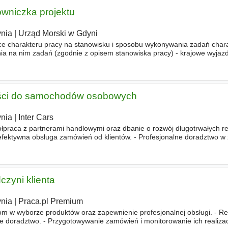
owniczka projektu
nia
|
Urząd Morski w Gdyni
ce charakteru pracy na stanowisku i sposobu wykonywania zadań char
a na nim zadań (zgodnie z opisem stanowiska pracy) - krajowe wyjazd
eprezentowanie urzędu na zewnątrz czynniki fizyczne, biol
ści do samochodów osobowych
nia
|
Inter Cars
łpraca z partnerami handlowymi oraz dbanie o rozwój długotrwałych rel
efektywna obsługa zamówień od klientów. - Profesjonalne doradztwo w 
nych i wyposażenia warsztatowego. - Realizacja planów sprze
czyni klienta
nia
|
Praca.pl Premium
om w wyborze produktów oraz zapewnienie profesjonalnej obsługi. - Re
doradztwo. - Przygotowywanie zamówień i monitorowanie ich realizacj