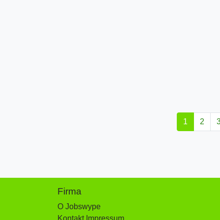
1
2
Firma
O Jobswype
Kontakt Impressum