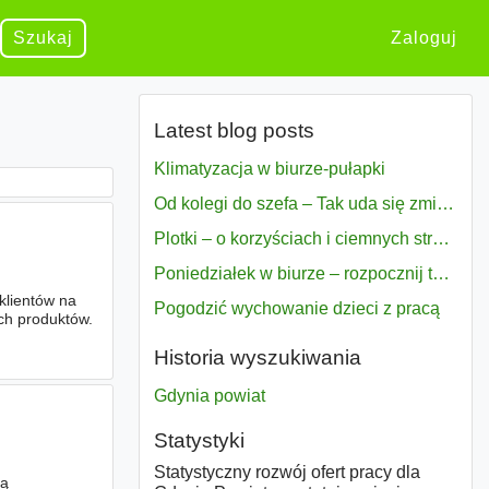
Szukaj
Zaloguj
Latest blog posts
Klimatyzacja w biurze-pułapki
Od kolegi do szefa – Tak uda się zmiana bezproblemowo
Plotki – o korzyściach i ciemnych stronach
Poniedziałek w biurze – rozpocznij tydzień w pełni zmotywowany
klientów na
Pogodzić wychowanie dzieci z pracą
ch produktów.
Historia wyszukiwania
Gdynia powiat
Statystyki
Statystyczny rozwój ofert pracy dla
mą