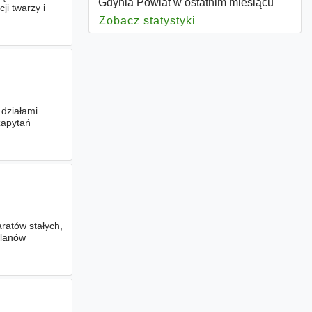
Gdynia Powiat w ostatnim miesiącu
i twarzy i
Zobacz statystyki
dla Gdynia Powiat
 działami
zapytań
ratów stałych,
planów