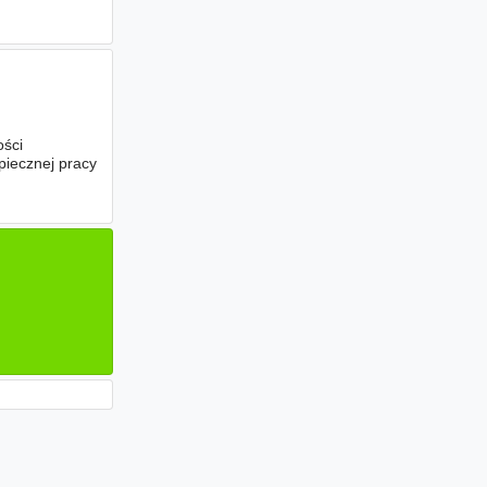
ości
piecznej pracy