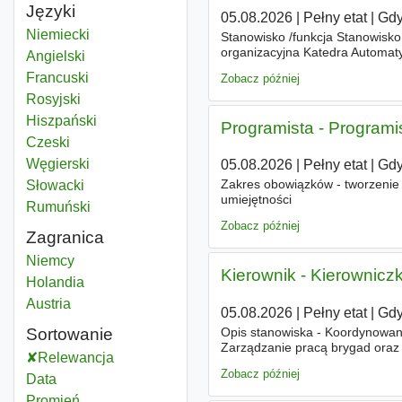
Języki
05.08.2026
|
Pełny etat
|
Gdy
Niemiecki
Stanowisko /funkcja Stanowisko
organizacyjna Katedra Automaty
Angielski
Francuski
Zobacz później
Rosyjski
Hiszpański
Programista - Program
Czeski
Węgierski
05.08.2026
|
Pełny etat
|
Gdy
Zakres obowiązków - tworzenie o
Słowacki
umiejętności
Rumuński
Zobacz później
Zagranica
Niemcy
Kierownik - Kierownicz
Holandia
Austria
05.08.2026
|
Pełny etat
|
Gdy
Opis stanowiska - Koordynowanie
Sortowanie
Zarządzanie pracą brygad oraz
Relewancja
prac z dokumentacją techniczn
Zobacz później
Data
Promień