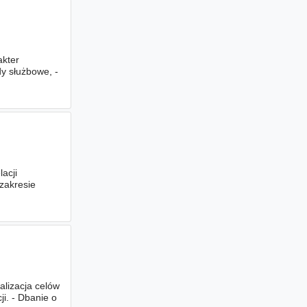
akter
y służbowe, -
acji
zakresie
alizacja celów
i. - Dbanie o