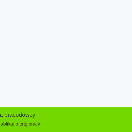
la pracodowcy
ublikuj ofertę pracy