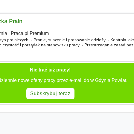
tów oraz dostępność asortymentu. - Współpraca z
ka Pralni
nia
|
Praca.pl Premium
n pralniczych. - Pranie, suszenie i prasowanie odzieży. - Kontrola jak
 czystość i porządek na stanowisku pracy. - Przestrzeganie zasad bez
Nie trać już pracy!
ziennie nowe oferty pracy przez e-mail do w Gdynia Powiat.
Subskrybuj teraz