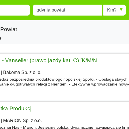
Miejscowość
Radius
esults.
Type 1 or more characters for
results.
 Powiat
ztwo
a
Powiat
- Vanseller (prawo jazdy kat. C) [K/M/N
|
Bakoma Sp. z o. o.
bezpośrednia produktów ogólnopolskiej Spółki. - Obsługa stałych 
nie długotrwałych relacji z klientem. - Efektywne wprowadzanie nowy
nia w pobliżu wybranego regionu. - Prawo jazdy kat. C
tka Produkcji
|
MARION Sp. z o.o.
oznaj Nas - Marion. Jesteśmy polską, dynamicznie rozwijającą się fir