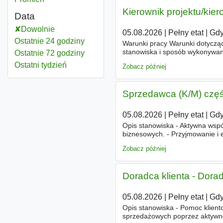
Kierownik projektu/kier
Data
Dowolnie
05.08.2026
|
Pełny etat
|
Gdy
Ostatnie 24 godziny
Warunki pracy Warunki dotyczą
stanowiska i sposób wykonywani
Ostatnie 72 godziny
zagrożenie korupcją, - częste r
Ostatni tydzień
Zobacz później
Sprzedawca (K/M) czę
05.08.2026
|
Pełny etat
|
Gdy
Opis stanowiska - Aktywna wspó
biznesowych. - Przyjmowanie i 
dostępnej oferty części zamien
Zobacz później
Doradca klienta - Dorad
05.08.2026
|
Pełny etat
|
Gdy
Opis stanowiska - Pomoc klient
sprzedażowych poprzez aktywne 