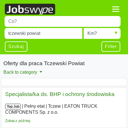
Title
Type 1 or more characters for results.
Miejscowość
Radius
Type 1 or more characters for results.
Szukaj
Filter
Oferty dla praca Tczewski Powiat
Back to category
Specjalista/ka ds. BHP i ochrony środowiska
|
|
Pełny etat
|
Tczew
|
EATON TRUCK
Top Job
COMPONENTS Sp. z o.o.
Zobacz później