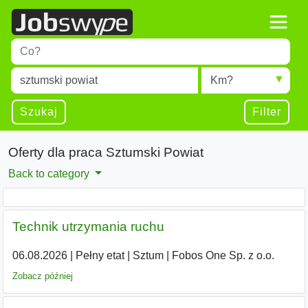
Title
Type 1 or more characters for results.
Miejscowość
Radius
Type 1 or more characters for results.
Szukaj
Filter
Oferty dla praca Sztumski Powiat
Back to category
Technik utrzymania ruchu
06.08.2026
|
Pełny etat
|
Sztum
|
Fobos One Sp. z o.o.
Zobacz później