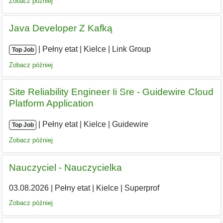
Zobacz później
Java Developer Z Kafką
|
|
Pełny etat
|
Kielce
|
Link Group
Top Job
Zobacz później
Site Reliability Engineer Ii Sre - Guidewire Cloud
Platform Application
|
|
Pełny etat
|
Kielce
|
Guidewire
Top Job
Zobacz później
Nauczyciel - Nauczycielka
03.08.2026
|
Pełny etat
|
Kielce
|
Superprof
Zobacz później