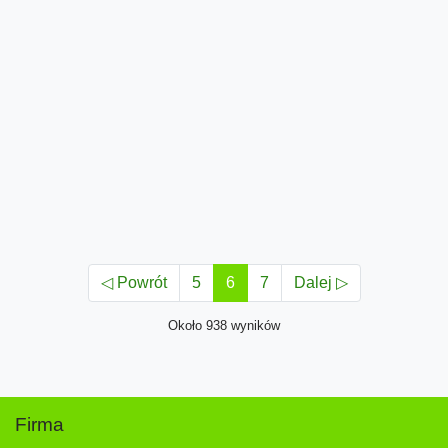
◁ Powrót
5
6
7
Dalej ▷
Około 938 wyników
Firma