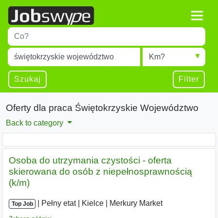
Title
Type 1 or more characters for results.
Miejscowość
Radius
Type 1 or more characters for results.
Szukaj
Filter
Oferty dla praca Świętokrzyskie Województwo
Back to category
Osoba do utrzymania czystości - oferta
skierowana do osób z niepełnosprawnością
(k/m)
|
|
Pełny etat
|
Kielce
|
Merkury Market
Top Job